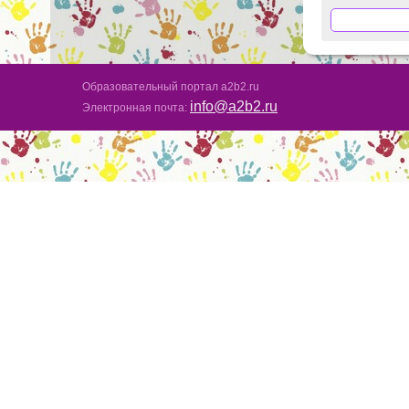
Образовательный портал a2b2.ru
info@a2b2.ru
Электронная почта: