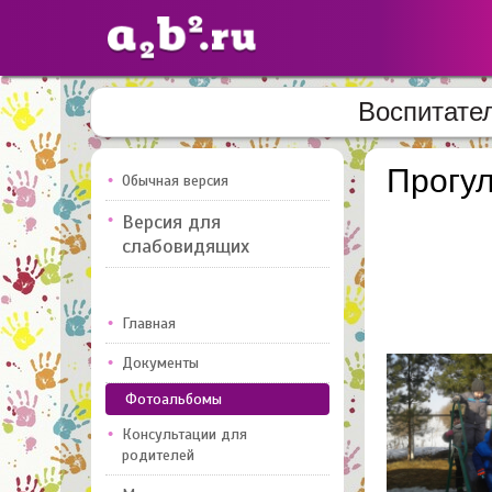
Воспитате
Сайты
педагогов
Прогу
Обычная версия
Версия для
Добавлено — 10947
Добавлен
слабовидящих
Главная
Документы
Фотоальбомы
Консультации для
родителей